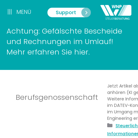
Zum
Inhalt
|||
MENÜ
Support
Menü
springen
Achtung: Gefälschte Bescheide
und Rechnungen im Umlauf!
Mehr erfahren Sie hier.
Jetzt Artikel a
anhören (KI ge
Berufsgenossenschaft
Weitere Infor
im DATEV-Kon
im Umgang mi
Engineering e
Kategori
Steuerlic
Informatione