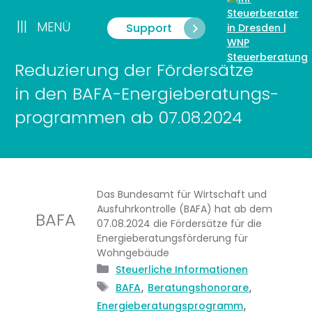
Zum
Inhalt
|||
MENÜ
Support
Menü
springen
Reduzierung der Fördersätze
in den BAFA-Energieberatungs-
programmen ab 07.08.2024
Das Bundesamt für Wirtschaft und
Ausfuhrkontrolle (BAFA) hat ab dem
BAFA
07.08.2024 die Fördersätze für die
Energieberatungsförderung für
Wohngebäude
Kategorien
Steuerliche Informationen
Schlagwörter
,
,
BAFA
Beratungshonorare
,
Energieberatungsprogramm