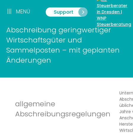
Zum
Inhalt
|||
MENÜ
Support
Menü
springen
Abschreibung geringwertiger
Wirtschaftsgüter und
Sammelposten – mit geplanten
Änderungen
Unter
Absch
allgemeine
üblich
Jahre v
Abschreibungsregelungen
Ansch
Herste
Wirtsc