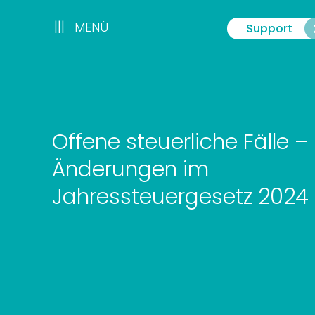
Zum
Inhalt
|||
|||
MENÜ
Support
Menü
springen
Offene steuerliche Fälle –
Änderungen im
Jahressteuergesetz 2024