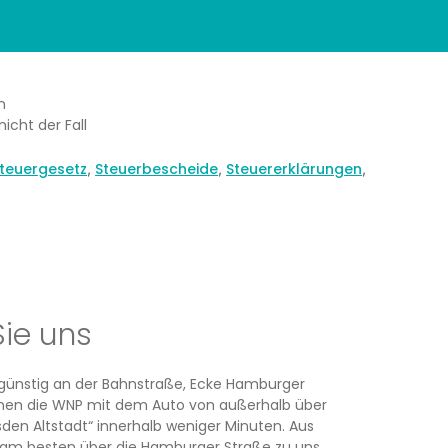
m
icht der Fall
teuergesetz
Steuerbescheide
Steuererklärungen
,
,
,
Sie uns
rsgünstig an der Bahnstraße, Ecke Hamburger
ichen die WNP mit dem Auto von außerhalb über
den Altstadt“ innerhalb weniger Minuten. Aus
am besten über die Hamburger Straße zu uns.