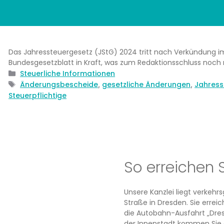
Das Jahressteuergesetz (JStG) 2024 tritt nach Verkündung i
Bundesgesetzblatt in Kraft, was zum Redaktionsschluss noch n
Kategorien
Steuerliche Informationen
Schlagwörter
Änderungsbescheide
gesetzliche Änderungen
Jahress
,
,
Steuerpflichtige
So erreichen 
Unsere Kanzlei liegt verkeh
Straße in Dresden. Sie erre
die Autobahn-Ausfahrt „Dres
der Innenstadt kommen Sie 