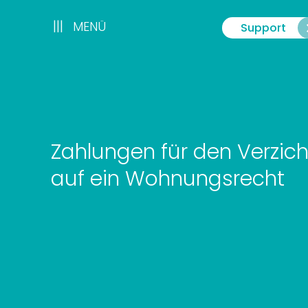
Zum
Inhalt
|||
|||
MENÜ
Support
Menü
springen
Zahlungen für den Verzich
auf ein Wohnungsrecht