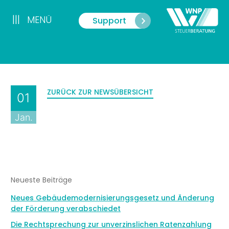
Zum
Inhalt
|||
MENÜ
Support
Menü
springen
ZURÜCK ZUR NEWSÜBERSICHT
01
Jan.
Neueste Beiträge
Neues Gebäudemodernisierungsgesetz und Änderung
der Förderung verabschiedet
Die Rechtsprechung zur unverzinslichen Ratenzahlung