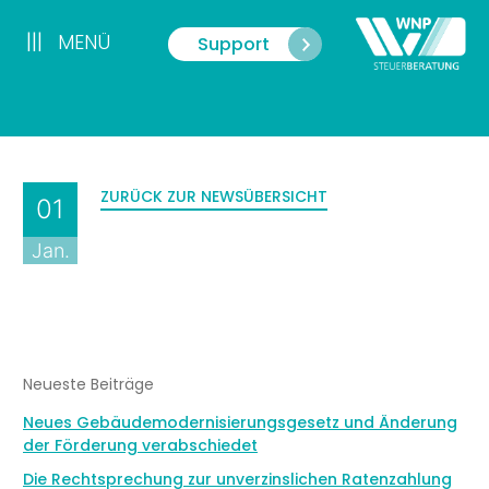
Zum
Inhalt
|||
MENÜ
Support
Menü
springen
ZURÜCK ZUR NEWSÜBERSICHT
01
Jan.
Neueste Beiträge
Neues Gebäudemodernisierungsgesetz und Änderung
der Förderung verabschiedet
Die Rechtsprechung zur unverzinslichen Ratenzahlung