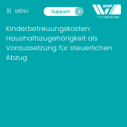
Zum
Inhalt
|||
MENÜ
Support
Menü
springen
Kinderbetreuungskosten:
Haushaltszugehörigkeit als
Voraussetzung für steuerlichen
Abzug