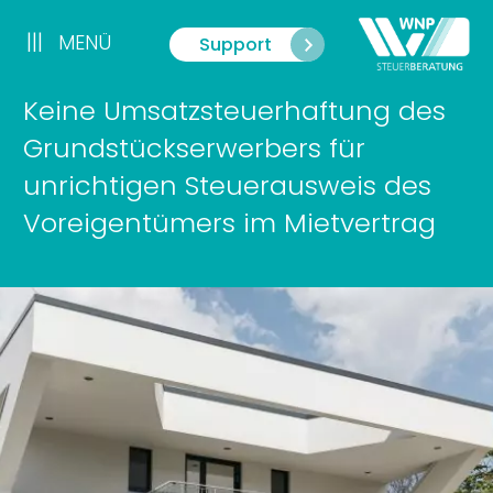
Zum
Inhalt
|||
MENÜ
Support
Menü
springen
Keine Umsatzsteuerhaftung des
Grundstückserwerbers für
unrichtigen Steuerausweis des
Voreigentümers im Mietvertrag