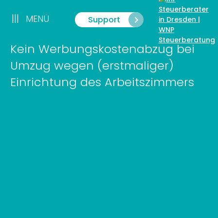
Zum
Inhalt
|||
MENÜ
Support
Menü
springen
Kein Werbungskostenabzug bei
Umzug wegen (erstmaliger)
Einrichtung des Arbeitszimmers