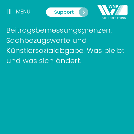
Zum
Inhalt
|||
MENÜ
Support
Menü
springen
Beitragsbemessungsgrenzen,
Sachbezugswerte und
Künstlersozialabgabe. Was bleibt
und was sich ändert.