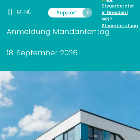
Zum
Inhalt
|||
MENÜ
Support
Menü
springen
Anmeldung Mandantentag
18. September 2026